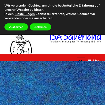
Zum
Heute
DONNERSTAG, 6TH AUGUST 2026
Wir verwenden Cookies, um dir die bestmögliche Erfahrung auf
Inhalt
unserer Website zu bieten.
Summer Dance Special – Urlaub vom Alltag
Eilmeldungen
Aktuelle Termine im Über
springen
In den
Einstellungen
kannst du erfahren, welche Cookies wir
verwenden oder sie ausschalten.
Zustimmen
Ablehnen
TSA
Sauerland
Menü
TanzSportAbteilung des
TV Arnsberg