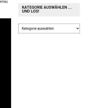
 genau
KATEGORIE AUSWÄHLEN ….
UND LOS!
Kategorie
auswählen
….
und
los!