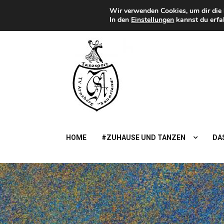
Zum
Wir verwenden Cookies, um dir die 
Heute
SAMSTAG, 8TH AUGUST 2026
Inhalt
In den
Einstellungen
kannst du erfa
springen
TSA
Sauerland
TanzSportAbteilung des TV Arnsberg
HOME
#ZUHAUSE UND TANZEN
DAS