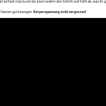
t einfach mal zu ein bis zwei Liedern den Schritt und fühlt ab, was ihr
re Damen gut bewegen.
Körperspannung nicht vergessen!