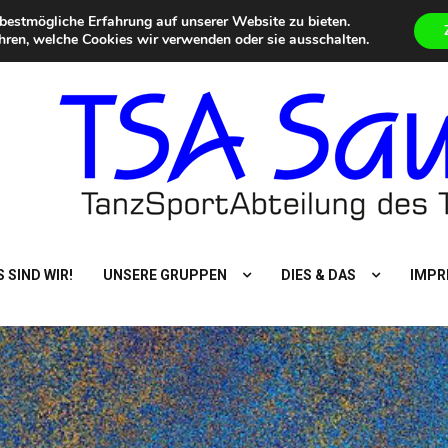
bestmögliche Erfahrung auf unserer Website zu bieten.
5. Summer Dance Special – Urlaub vom Alltag
Eilmeldungen
Aktuelle Termin
hren, welche Cookies wir verwenden oder sie ausschalten.
 SIND WIR!
UNSERE GRUPPEN
DIES & DAS
IMPR