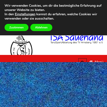
Zum
Heute
FREITAG, 7TH AUGUST 2026
Wir verwenden Cookies, um dir die bestmögliche Erfahrung auf
Inhalt
unserer Website zu bieten.
Eilmeldungen
5. Summer Dance Special – Urlaub vom Alltag
Aktuelle Te
springen
In den
Einstellungen
kannst du erfahren, welche Cookies wir
verwenden oder sie ausschalten.
Zustimmen
Ablehnen
TSA
Sauerland
Menü
TanzSportAbteilung des
TV Arnsberg