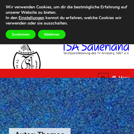
Zum
Heute
SONNTAG, 9TH AUGUST 2026
Wir verwenden Cookies, um dir die bestmögliche Erfahrung auf
Inhalt
unserer Website zu bieten.
mmer Dance Special – Urlaub vom Alltag
Eilmeldungen
Aktuelle Termine im Überbl
springen
In den
Einstellungen
kannst du erfahren, welche Cookies wir
verwenden oder sie ausschalten.
Zustimmen
Ablehnen
TSA
Sauerland
Menü
TanzSportAbteilung des
TV Arnsberg