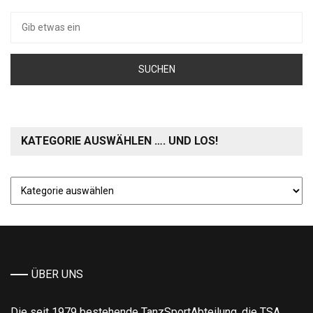
Suche
nach:
KATEGORIE AUSWÄHLEN …. UND LOS!
Kategorie
auswählen
….
und
los!
ÜBER UNS
Die seit 1979 bestehende TanzSportAbteilung, die TSA