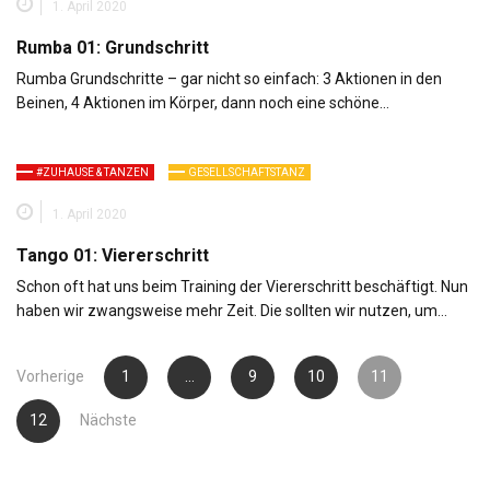
1. April 2020
Rumba 01: Grundschritt
Rumba Grundschritte – gar nicht so einfach: 3 Aktionen in den
Beinen, 4 Aktionen im Körper, dann noch eine schöne…
#ZUHAUSE & TANZEN
GESELLSCHAFTSTANZ
1. April 2020
Tango 01: Viererschritt
Schon oft hat uns beim Training der Viererschritt beschäftigt. Nun
haben wir zwangsweise mehr Zeit. Die sollten wir nutzen, um…
Seitennummerierung
Vorherige
1
…
9
10
11
der
12
Nächste
Beiträge