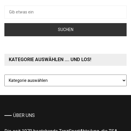
Suche
nach:
KATEGORIE AUSWÄHLEN …. UND LOS!
Kategorie
auswählen
….
und
los!
ÜBER UNS