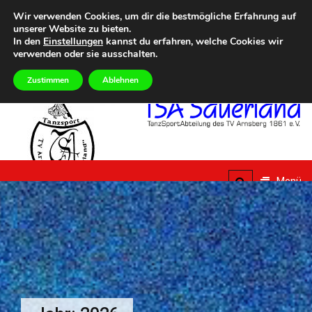
Zum
Heute
SAMSTAG, 8TH AUGUST 2026
Wir verwenden Cookies, um dir die bestmögliche Erfahrung auf
Inhalt
unserer Website zu bieten.
ummer Dance Special – Urlaub vom Alltag
Eilmeldungen
Aktuelle Termine im Überb
springen
In den
Einstellungen
kannst du erfahren, welche Cookies wir
verwenden oder sie ausschalten.
Zustimmen
Ablehnen
TSA
Sauerland
Menü
TanzSportAbteilung des
TV Arnsberg