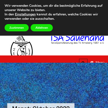
Zum
Heute
DONNERSTAG, 6TH AUGUST 2026
Wir verwenden Cookies, um dir die bestmögliche Erfahrung auf
Inhalt
unserer Website zu bieten.
Eilmeldungen
5. Summer Dance Special – Urlaub vom Alltag
Aktuelle Termine 
springen
In den
Einstellungen
kannst du erfahren, welche Cookies wir
verwenden oder sie ausschalten.
Zustimmen
Ablehnen
TSA
Sauerland
Menü
TanzSportAbteilung des
TV Arnsberg