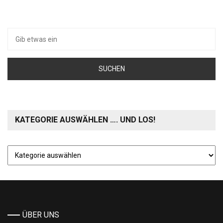
Suche
nach:
KATEGORIE AUSWÄHLEN …. UND LOS!
Kategorie
auswählen
….
und
los!
ÜBER UNS