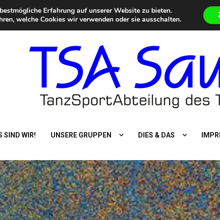
bestmögliche Erfahrung auf unserer Website zu bieten.
 Dance Special – Urlaub vom Alltag
Eilmeldungen
Aktuelle Termine im Überblick
hren, welche Cookies wir verwenden oder sie ausschalten.
 SIND WIR!
UNSERE GRUPPEN
DIES & DAS
IMPR