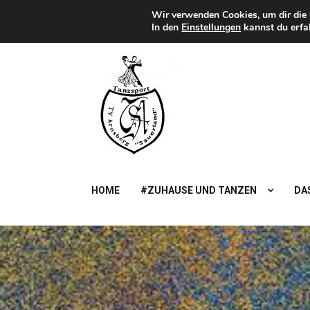
Zum
Wir verwenden Cookies, um dir die 
Heute
5. Summer
FREITAG, 7TH AUGUST 2026
Inhalt
In den
Einstellungen
kannst du erfa
springen
TSA
Sauerland
TanzSportAbteilung des TV Arnsberg
HOME
#ZUHAUSE UND TANZEN
DAS