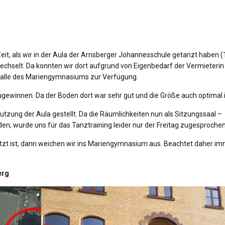
e Zeit, als wir in der Aula der Arnsberger Johannesschule getanzt haben 
wechselt. Da konnten wir dort aufgrund von Eigenbedarf der Vermieterin
halle des Mariengymnasiums zur Verfügung.
ugewinnen. Da der Boden dort war sehr gut und die Größe auch optimal i
utzung der Aula gestellt. Da die Räumlichkeiten nun als Sitzungssaal –
, wurde uns für das Tanztraining leider nur der Freitag zugesprochen
etzt ist, dann weichen wir ins Mariengymnasium aus. Beachtet daher im
erg