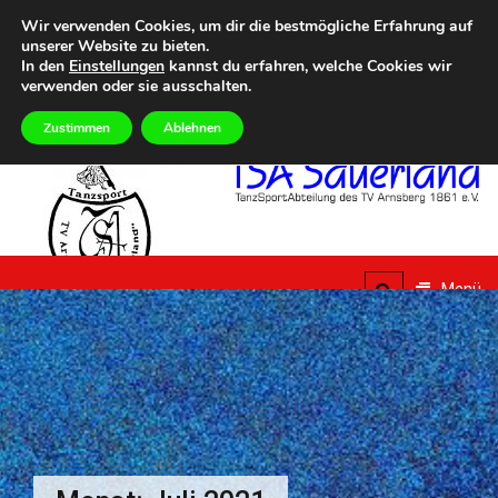
Zum
Heute
SONNTAG, 9TH AUGUST 2026
Wir verwenden Cookies, um dir die bestmögliche Erfahrung auf
Inhalt
unserer Website zu bieten.
Eilmeldungen
5. Summer Dance Special – Urlaub vom Alltag
Aktuelle Termine
springen
In den
Einstellungen
kannst du erfahren, welche Cookies wir
verwenden oder sie ausschalten.
Zustimmen
Ablehnen
TSA
Sauerland
Menü
TanzSportAbteilung des
TV Arnsberg