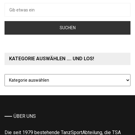
Suche
nach:
KATEGORIE AUSWÄHLEN …. UND LOS!
Kategorie
auswählen
….
und
los!
ÜBER UNS
Die seit 1979 bestehende TanzSportAbteilung, die TSA