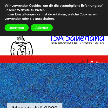
Zum
Heute
SONNTAG, 9TH AUGUST 2026
Wir verwenden Cookies, um dir die bestmögliche Erfahrung auf
Inhalt
unserer Website zu bieten.
Eilmeldungen
5. Summer Dance Special – Urlaub vom Alltag
Aktuelle Termine
springen
In den
Einstellungen
kannst du erfahren, welche Cookies wir
verwenden oder sie ausschalten.
Zustimmen
Ablehnen
TSA
Sauerland
Menü
TanzSportAbteilung des
TV Arnsberg