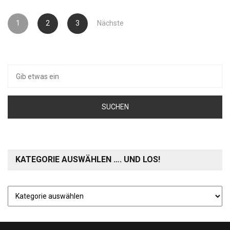
Seitennummerierung
1
2
3
Nächste
der
Beiträge
Suche
nach:
KATEGORIE AUSWÄHLEN …. UND LOS!
Kategorie
auswählen
….
und