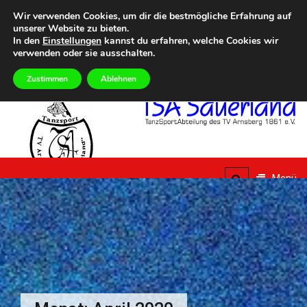
Zum
Heute
MONTAG, 10TH AUGUST 2026
Wir verwenden Cookies, um dir die bestmögliche Erfahrung auf
Inhalt
unserer Website zu bieten.
Summer Dance Special – Urlaub vom Alltag
Eilmeldungen
Aktuelle Termine im Über
springen
In den
Einstellungen
kannst du erfahren, welche Cookies wir
verwenden oder sie ausschalten.
Zustimmen
Ablehnen
TSA
Sauerland
Menü
TanzSportAbteilung des
TV Arnsberg