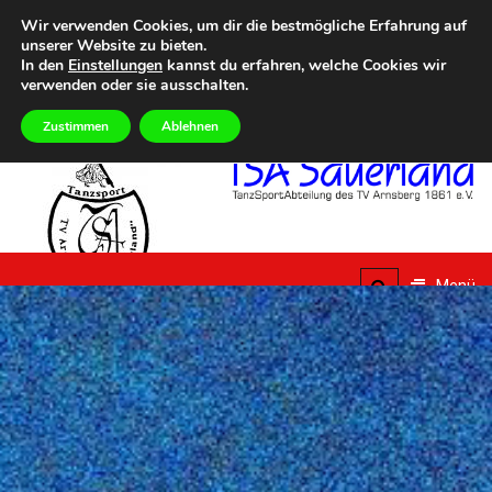
Zum
Heute
FREITAG, 7TH AUGUST 2026
Wir verwenden Cookies, um dir die bestmögliche Erfahrung auf
Inhalt
unserer Website zu bieten.
 Summer Dance Special – Urlaub vom Alltag
Eilmeldungen
Aktuelle Termine im Üb
springen
In den
Einstellungen
kannst du erfahren, welche Cookies wir
verwenden oder sie ausschalten.
Zustimmen
Ablehnen
TSA
Sauerland
Menü
TanzSportAbteilung des
TV Arnsberg