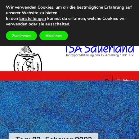
Zum
Heute
DONNERSTAG, 6TH AUGUST 2026
Wir verwenden Cookies, um dir die bestmögliche Erfahrung auf
Inhalt
unserer Website zu bieten.
5. Summer Dance Special – Urlaub vom Alltag
Eilmeldungen
Aktuelle Termine i
springen
In den
Einstellungen
kannst du erfahren, welche Cookies wir
verwenden oder sie ausschalten.
Zustimmen
Ablehnen
TSA
Sauerland
Menü
TanzSportAbteilung des
TV Arnsberg