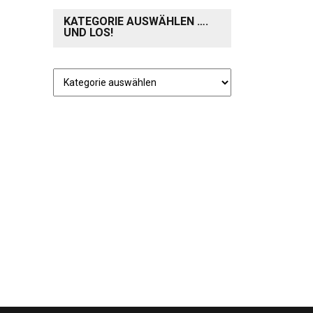
KATEGORIE AUSWÄHLEN ….
UND LOS!
Kategorie
auswählen
….
und
los!