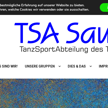
bestmögliche Erfahrung auf unserer Website zu bieten.
Eilmeldungen
5. Summer Dance Special – Urlaub vom Alltag
Aktuelle
hren, welche Cookies wir verwenden oder sie ausschalten.
 SIND WIR!
UNSERE GRUPPEN
DIES & DAS
IMPR