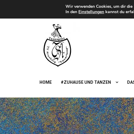
Zum
Wir verwenden Cookies, um dir die 
Heute
FREITAG, 7TH AUGUST 2026
Inhalt
In den
Einstellungen
kannst du erfa
springen
TSA
Sauerland
TanzSportAbteilung des TV Arnsberg
HOME
#ZUHAUSE UND TANZEN
DAS