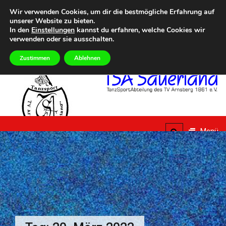
Zum
Heute
SONNTAG, 9TH AUGUST 2026
Wir verwenden Cookies, um dir die bestmögliche Erfahrung auf
Inhalt
unserer Website zu bieten.
Eilmeldungen
5. Summer Dance Special – Urlaub vom Alltag
Aktuelle Termine 
springen
In den
Einstellungen
kannst du erfahren, welche Cookies wir
verwenden oder sie ausschalten.
Zustimmen
Ablehnen
TSA
Sauerland
Menü
TanzSportAbteilung des
TV Arnsberg