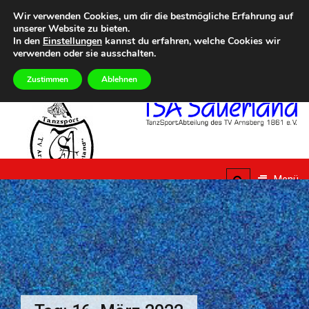
Zum
Heute
DONNERSTAG, 6TH AUGUST 2026
Wir verwenden Cookies, um dir die bestmögliche Erfahrung auf
Inhalt
unserer Website zu bieten.
5. Summer Dance Special – Urlaub vom Alltag
Eilmeldungen
Aktuelle Termine im
springen
In den
Einstellungen
kannst du erfahren, welche Cookies wir
verwenden oder sie ausschalten.
Zustimmen
Ablehnen
TSA
Sauerland
Menü
TanzSportAbteilung des
TV Arnsberg